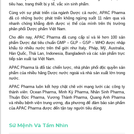
tiêu hao, trang thiết bị y tế, vắc xin sinh phẩm.
Cùng với sự phát triển của ngành Dược cả nước, APAC Pharma
đã có những bước phát triển không ngừng suốt 11 năm qua và
nhanh chóng khẳng định được vị thế của mình trên thị trường
phân phối Dược phẩm Việt Nam.
Cho đến nay, APAC Pharma đã cung cấp sỉ và lẻ hơn 100 sản
phẩm Dược đạt tiêu chuẩn GMP – GLP – GSP – WHO được nhập
khẩu từ nhiều nước trên thế giới như Italy, Pháp, Mỹ, Australia,
Hàn Quốc, Thái Lan, Indonesia, Bangladesh và các sản phẩm trực
tiếp sản xuất tại Việt Nam.
APAC Pharma là đối tác chiến lược, nhà phân phối độc quyền sản
phẩm của nhiều hãng Dược nước ngoài và nhà sản xuất lớn trong
nước.
APAC Pharma luôn kết hợp chặt chẽ với mạng lưới các công ty
thành viên: Ocean Pharma, Minh Kỳ Pharma, Nhân Sinh Pharma,
Thuận Đức Pharma, Vương Thành Pharma, Quang Anh Pharma
và nhiều bệnh viện trung ương, địa phương để đảm bảo sản phẩm
của APAC Pharma được đến tận tay người tiêu dùng.
Sứ Mệnh Và Tầm Nhìn