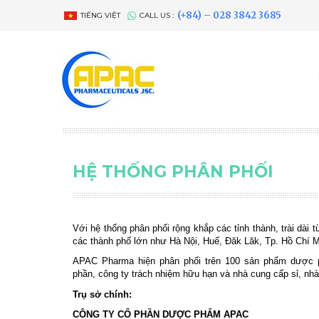
(+84) – 028 3842 3685
TIẾNG VIỆT
CALL US :
HỆ THỐNG PHÂN PHỐI
Với hệ thống phân phối rộng khắp các tỉnh thành, trài dài 
các thành phố lớn như Hà Nội, Huế, Đăk Lăk, Tp. Hồ Chí
APAC Pharma hiện phân phối trên 100 sản phẩm dược p
phần, công ty trách nhiệm hữu hạn và nhà cung cấp sỉ, nhà
Trụ sở chính:
CÔNG TY CỔ PHẦN DƯỢC PHẨM APAC